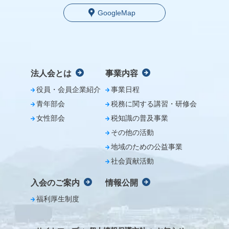
GoogleMap
法人会とは
事業内容
役員・会員企業紹介
事業日程
青年部会
税務に関する講習・研修会
女性部会
税知識の普及事業
その他の活動
地域のための公益事業
社会貢献活動
入会のご案内
情報公開
福利厚生制度