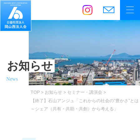
お知らせ
News
TOP
お知らせ
セミナー・講演会
【終了】石山アンジュ「これからの社会の”豊かさ”とは
～シェア（共有・共助・共創）から考える」